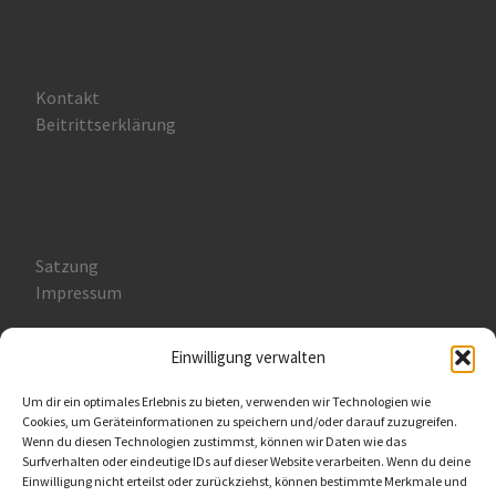
Kontakt
Beitrittserklärung
Satzung
Impressum
Einwilligung verwalten
Um dir ein optimales Erlebnis zu bieten, verwenden wir Technologien wie
Cookies, um Geräteinformationen zu speichern und/oder darauf zuzugreifen.
Datenschutzerklärung (DSGVO)
Wenn du diesen Technologien zustimmst, können wir Daten wie das
Cookie-Richtlinie (EU)
Surfverhalten oder eindeutige IDs auf dieser Website verarbeiten. Wenn du deine
Einwilligung nicht erteilst oder zurückziehst, können bestimmte Merkmale und