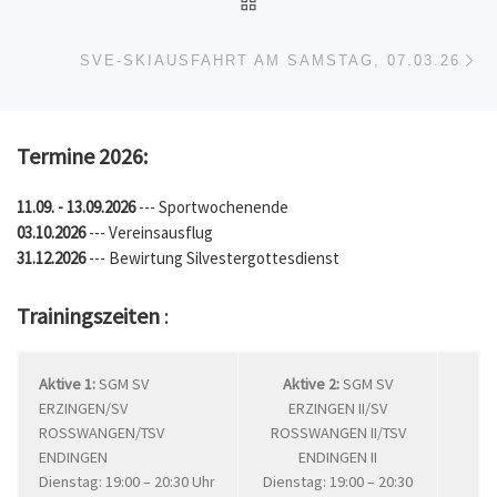
Nä
SVE-SKIAUSFAHRT AM SAMSTAG, 07.03.26
Termine 2026:
11.09. - 13.09.2026
--- Sportwochenende
03.10.2026
--- Vereinsausflug
31.12.2026
--- Bewirtung Silvestergottesdienst
Trainingszeiten
:
Aktive 1:
SGM SV
Aktive 2:
SGM SV
ERZINGEN/SV
ERZINGEN II/SV
ROSSWANGEN/TSV
ROSSWANGEN II/TSV
ENDINGEN
ENDINGEN II
Dienstag: 19:00 – 20:30 Uhr
Dienstag: 19:00 – 20:30