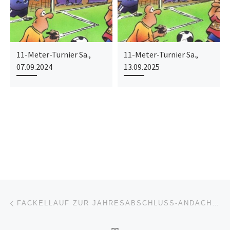
11-Meter-Turnier Sa.,
11-Meter-Turnier Sa.,
07.09.2024
13.09.2025
Beitragsnavigation
Vorheriger Beitrag
FACKELLAUF ZUR JAHRESABSCHLUSS-ANDACHT AUF DEM GEISCHBERG – MIT BEWIRTUNG DES SV ERZINGEN!!
ZURÜCK ZUR BEITRAGSL