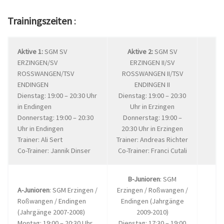
Trainingszeiten
:
Aktive 1:
SGM SV
Aktive 2:
SGM SV
ERZINGEN/SV
ERZINGEN II/SV
ROSSWANGEN/TSV
ROSSWANGEN II/TSV
ENDINGEN
ENDINGEN II
Dienstag: 19:00 – 20:30 Uhr
Dienstag: 19:00 – 20:30
in Endingen
Uhr in Erzingen
Donnerstag: 19:00 – 20:30
Donnerstag: 19:00 –
Uhr in Endingen
20:30 Uhr in Erzingen
Trainer: Ali Sert
Trainer: Andreas Richter
Co-Trainer: Jannik Dinser
Co-Trainer: Franci Cutali
B-Junioren
: SGM
A-Junioren
: SGM Erzingen /
Erzingen / Roßwangen /
Roßwangen / Endingen
Endingen (Jahrgänge
(Jahrgänge 2007-2008)
2009-2010)
Montag: 19:00 – 20:30 Uhr
Dienstag: 17:30 – 19:00