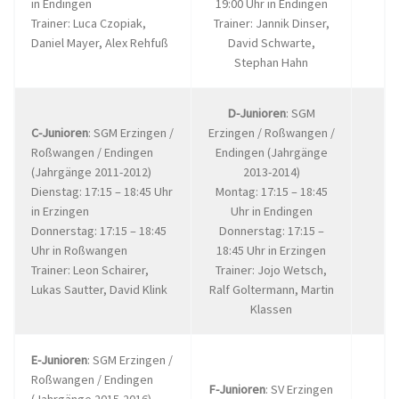
in Endingen
19:00 Uhr in Endingen
Trainer: Luca Czopiak,
Trainer: Jannik Dinser,
Daniel Mayer, Alex Rehfuß
David Schwarte,
Stephan Hahn
D-Junioren
: SGM
C-Junioren
: SGM Erzingen /
Erzingen / Roßwangen /
Roßwangen / Endingen
Endingen (Jahrgänge
(Jahrgänge 2011-2012)
2013-2014)
Dienstag: 17:15 – 18:45 Uhr
Montag: 17:15 – 18:45
in Erzingen
Uhr in Endingen
Donnerstag: 17:15 – 18:45
Donnerstag: 17:15 –
Uhr in Roßwangen
18:45 Uhr in Erzingen
Trainer: Leon Schairer,
Trainer: Jojo Wetsch,
Lukas Sautter, David Klink
Ralf Goltermann, Martin
Klassen
E-Junioren
: SGM Erzingen /
Roßwangen / Endingen
F-Junioren
: SV Erzingen
(Jahrgänge 2015-2016)