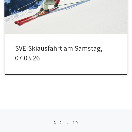
ca. 21 Uhr geplant. Kosten für Busfahrt und Liftkarte betragen 79€,
Kinder […]
SVE-Skiausfahrt am Samstag,
07.03.26
Beitragsnavigation
1
2
…
10