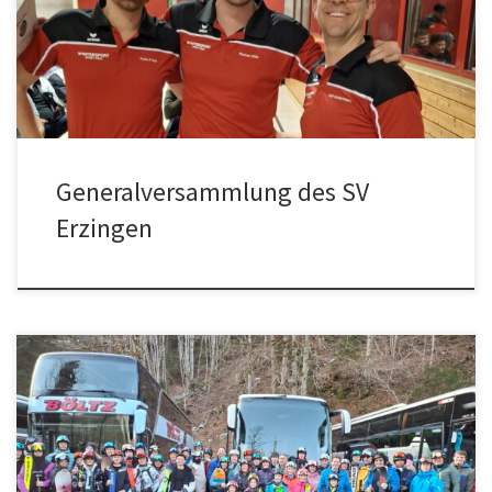
Spielbetrieb der Spielgemeinschaft mit dem TSV Endingen und
dem SV Roßwangen teil. Zudem bietet der SV Erzingen
Trainingsangebote im […]
Generalversammlung des SV
Erzingen
Am Samstag den 07.03. machten sich bereits früh am Morgen 50
skibegeisterte Mitglieder des SV Erzingen auf den Weg zum
Vorarlberg. Alle Abteilungen und Gremien des SV Erzingen waren
vertreten: Jugendfußballer, Aktive und AH-Spieler ebenso wie