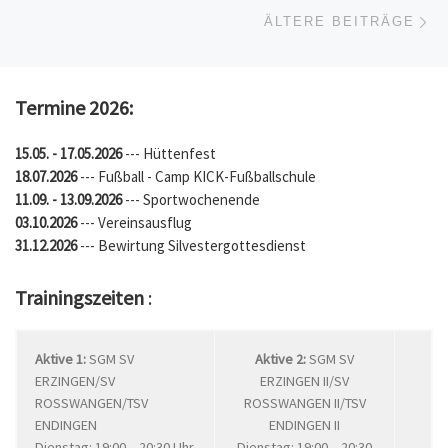
Äl
ÄLTERE BEITRÄGE
Termine 2026:
15.05. - 17.05.2026
--- Hüttenfest
18.07.2026
--- Fußball - Camp KICK-Fußballschule
11.09. - 13.09.2026
--- Sportwochenende
03.10.2026
--- Vereinsausflug
31.12.2026
--- Bewirtung Silvestergottesdienst
Trainingszeiten
:
Aktive 1:
SGM SV
Aktive 2:
SGM SV
ERZINGEN/SV
ERZINGEN II/SV
ROSSWANGEN/TSV
ROSSWANGEN II/TSV
ENDINGEN
ENDINGEN II
Dienstag: 19:00 – 20:30 Uhr
Dienstag: 19:00 – 20:30